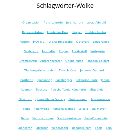
Schlagwörter-Wolke
Organisation
freie Lektorin
Jurenka Jurk
Lukas Adolphi
Repräsentation
Friederike Diaz
Blogger
Drehbuchautor
Figuren
PAN e.V.
Diana Hillebrand
ClaraPark
Linus Giese
Moderator
Journalist
Tropes
Erzählstoff
Verlegerin
Dramaturgin
Autorenberater
Online-Kurse
Isabella Caldart
Tischgesprächsrunden
Tauschbörse
Johanna Gerhard
Brotberuf
Sponsoring
Buchblogger
Katharina Platz
Janine
Adomeit
Podcast
freischaffende Künstlerin
Mitgründerin
Nina Linz
Queer Media Society
Illustrationen
Autorenrunde
Tipps
Reichweite
Ramona Nemec
Leipzig
Ela Meyer
Berlin
Victoria Linnea
Stadtschreiber:in
Buch-Community
Sponsoren
Literatur
Webpräsenz
Beemgee.com
Tools
Felix