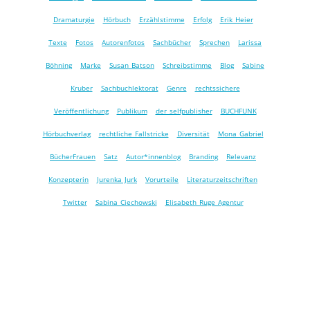
Dramaturgie
Hörbuch
Erzählstimme
Erfolg
Erik Heier
Texte
Fotos
Autorenfotos
Sachbücher
Sprechen
Larissa
Böhning
Marke
Susan Batson
Schreibstimme
Blog
Sabine
Kruber
Sachbuchlektorat
Genre
rechtssichere
Veröffentlichung
Publikum
der selfpublisher
BUCHFUNK
Hörbuchverlag
rechtliche Fallstricke
Diversität
Mona Gabriel
BücherFrauen
Satz
Autor*innenblog
Branding
Relevanz
Konzepterin
Jurenka Jurk
Vorurteile
Literaturzeitschriften
Twitter
Sabina Ciechowski
Elisabeth Ruge Agentur