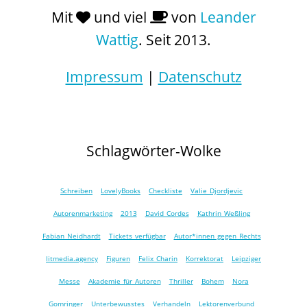
Mit
und viel
von
Leander
Wattig
. Seit 2013.
Impressum
|
Datenschutz
Schlagwörter-Wolke
Schreiben
LovelyBooks
Checkliste
Valie Djordjevic
Autorenmarketing
2013
David Cordes
Kathrin Weßling
Fabian Neidhardt
Tickets verfügbar
Autor*innen gegen Rechts
litmedia.agency
Figuren
Felix Charin
Korrektorat
Leipziger
Messe
Akademie für Autoren
Thriller
Bohem
Nora
Gomringer
Unterbewusstes
Verhandeln
Lektorenverbund