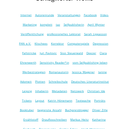
Internet
Autorenrunde
Veranstaltungen
Facebook
Video-
Marketing
komplett
taz
Selfpublisherin
April Wynter
Veröffentlichung
professionelles Lektorat
Sarah Lippasson
PAN e.V.
Klischees
Korrektor
Computerspiele
Depression
Fallstricke
Juri Pavlovic
Sissi Steuerwald
Deezer
Clara
Ehrenwerth
Sensitivity Reader*in
vom Selfpublishing leben
Werbestrategien
Romanautorin
Jessica Wagener
Janine
Adomeit
Plotten
Schreibschule
Deutsches Literaturinstitut
Leipzig
Inhaberin
Metadaten
Netzwerk
Christian Ide
Tickets
Layout
Katrin Hönemann
Textwache
Porträts
Booktuber
begrenzte Anzahl
Buchpreisblogger
Oliver Zille
Erzählstoff
Drauflosschreiben
Markus Heitz
Katharina
Gerhardt
Dramaturgie
Sophie Edina
Heidi Metzmeier