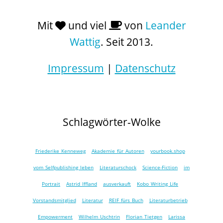
Mit
und viel
von
Leander
Wattig
. Seit 2013.
Impressum
|
Datenschutz
Schlagwörter-Wolke
Friederike Kenneweg
Akademie für Autoren
yourbook.shop
vom Selfpublishing leben
Literaturschock
Science-Fiction
im
Portrait
Astrid Iffland
ausverkauft
Kobo Writing Life
Vorstandsmitglied
Literatur
REIF fürs Buch
Literaturbetrieb
Empowerment
Wilhelm Uschtrin
Florian Tietgen
Larissa