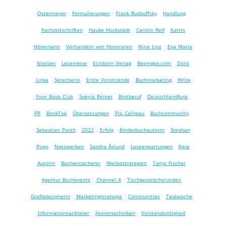
Ostermeyer
Formulierungen
Frank Rudkoffsky
Handlung
Fachzeitschriften
Hauke Hückstädt
Carolin Reif
Katrin
Hönemann
Verhandeln von Honoraren
Nina Linz
Eva Maria
Nielsen
Leserreise
Eichborn Verlag
Beemgee.com
Dorit
Linke
Sprecherin
Erste Vorsitzende
Buchmarketing
Write
Your Book Club
Svenja Reiner
Brotberuf
Deutschlandfunk
PR
BookTok
Übersetzungen
Pia Cailleau
Buchcommunity
Sebastian Posth
2022
Erfolg
Kinderbuchautorin
Stephan
Popp
Netzwerken
Sandra Åslund
Leseerwartungen
freie
Autorin
Büchermacherei
Werbestrategien
Tanja Fischer
Agentur Buchevents
Channel 4
Tischgesprächsrunden
Grafikdesignerin
Marketingstrategie
Communities
Textwache
Informationsanbieter
Humortechniken
Vorstandsmitglied