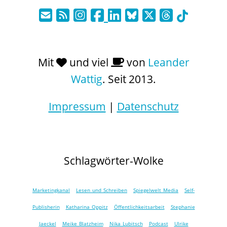
Mit
und viel
von
Leander
Wattig
. Seit 2013.
Impressum
|
Datenschutz
Schlagwörter-Wolke
Marketingkanal
Lesen und Schreiben
Spiegelwelt Media
Self-
Publisherin
Katharina Oppitz
Öffentlichkeitsarbeit
Stephanie
Jaeckel
Meike Blatzheim
Nika Lubitsch
Podcast
Ulrike