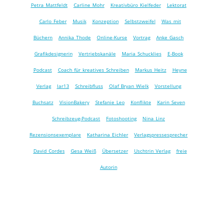
Petra Mattfeldt
Carline Mohr
Kreativbüro Kielfeder
Lektorat
Carlo Feber
Musik
Konzeption
Selbstzweifel
Was mit
Büchern
Annika Thode
Online-Kurse
Vortrag
Anke Gasch
Grafikdesignerin
Vertriebskanäle
Maria Schucklies
E-Book
Podcast
Coach für kreatives Schreiben
Markus Heitz
Heyne
Verlag
lar13
Schreibfluss
Olaf Bryan Wielk
Vorstellung
Buchsatz
VisionBakery
Stefanie Leo
Konflikte
Karin Seven
Schreibzeug-Podcast
Fotoshooting
Nina Linz
Rezensionsexemplare
Katharina Eichler
Verlagspressesprecher
David Cordes
Gesa Weiß
Übersetzer
Uschtrin Verlag
freie
Autorin