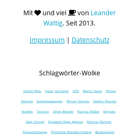
Mit
und viel
von
Leander
Wattig
. Seit 2013.
Impressum
|
Datenschutz
Schlagwörter-Wolke
Jasmin Riter
freier Journalist
VICE
Martin Dorst
Florian
Valerius
Schreibpädagogin
Miriam Semrau
Steffen Peschel
Audible
Texterin
Ulrike Bremer
Patricia Keßler
Keynote
Gabi Schmid
Elisabeth Ruge Agentur
Patricia Gentner
Figurenkonzepte
Christiane Brandes-Visbeck
Bookstagram