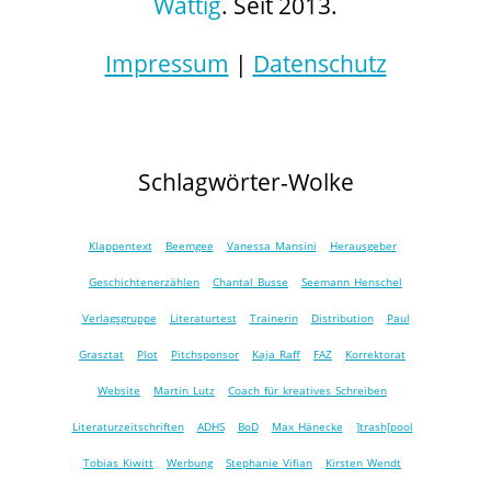
Wattig
. Seit 2013.
Impressum
|
Datenschutz
Schlagwörter-Wolke
Klappentext
Beemgee
Vanessa Mansini
Herausgeber
Geschichtenerzählen
Chantal Busse
Seemann Henschel
Verlagsgruppe
Literaturtest
Trainerin
Distribution
Paul
Grasztat
Plot
Pitchsponsor
Kaja Raff
FAZ
Korrektorat
Website
Martin Lutz
Coach für kreatives Schreiben
Literaturzeitschriften
ADHS
BoD
Max Hänecke
]trash[pool
Tobias Kiwitt
Werbung
Stephanie Vifian
Kirsten Wendt