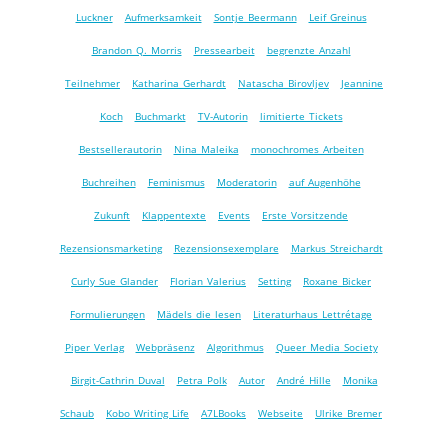
Luckner
Aufmerksamkeit
Sontje Beermann
Leif Greinus
Brandon Q. Morris
Pressearbeit
begrenzte Anzahl
Teilnehmer
Katharina Gerhardt
Natascha Birovljev
Jeannine
Koch
Buchmarkt
TV-Autorin
limitierte Tickets
Bestsellerautorin
Nina Maleika
monochromes Arbeiten
Buchreihen
Feminismus
Moderatorin
auf Augenhöhe
Zukunft
Klappentexte
Events
Erste Vorsitzende
Rezensionsmarketing
Rezensionsexemplare
Markus Streichardt
Curly Sue Glander
Florian Valerius
Setting
Roxane Bicker
Formulierungen
Mädels die lesen
Literaturhaus Lettrétage
Piper Verlag
Webpräsenz
Algorithmus
Queer Media Society
Birgit-Cathrin Duval
Petra Polk
Autor
André Hille
Monika
Schaub
Kobo Writing Life
A7LBooks
Webseite
Ulrike Bremer