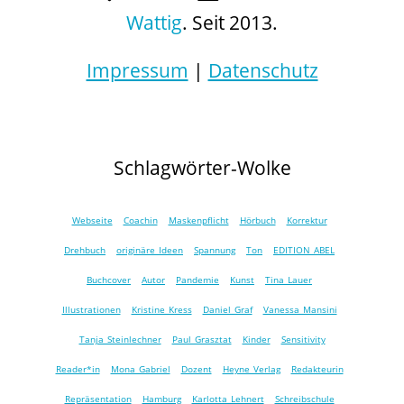
Wattig
. Seit 2013.
Impressum
|
Datenschutz
Schlagwörter-Wolke
Webseite
Coachin
Maskenpflicht
Hörbuch
Korrektur
Drehbuch
originäre Ideen
Spannung
Ton
EDITION ABEL
Buchcover
Autor
Pandemie
Kunst
Tina Lauer
Illustrationen
Kristine Kress
Daniel Graf
Vanessa Mansini
Tanja Steinlechner
Paul Grasztat
Kinder
Sensitivity
Reader*in
Mona Gabriel
Dozent
Heyne Verlag
Redakteurin
Repräsentation
Hamburg
Karlotta Lehnert
Schreibschule