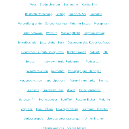
Voss
Stadtschreiber
Buchmarkt
Karina Elm
Bestsellerforschung
Setting
Friedrich Ani
Buchidee
Vorstellungrunde
Serena Avanlea
Kristine Listau
Metaphern
Babsi Schwarz
Website
Maskenpflicht
Haymon Verlag
Schreibschule
Jutta Weber-Bock
Dussmann das KulturKaufhaus
Deutscher Selfpublishing Preis
BücherFrauen
Zukunft
PR-
Beraterin
Interview
freie Redakteurin
Podcasterin
Veröffentlichen
Journalist
Verlagsgruppe Oetinger
Kurzgeschichten
Jana Lippmann
Autor*innenmarke
Events
Buchsatz
Friederike Diaz
divers
freier Journalist
detektor.fm
Eventsponsor
BookTok
Roxane Bicker
Melanie
Vogltanz
QualiFiction
Covergestaltung
Seemann Henschel
Verlagsgruppe
Literaturveranstaltungen
Ulrike Bremer
Unterbewusstes
Stefan Mesch