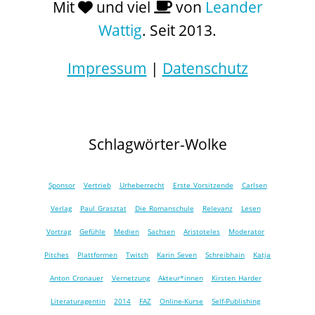
Mit
und viel
von
Leander
Wattig
. Seit 2013.
Impressum
|
Datenschutz
Schlagwörter-Wolke
Sponsor
Vertrieb
Urheberrecht
Erste Vorsitzende
Carlsen
Verlag
Paul Grasztat
Die Romanschule
Relevanz
Lesen
Vortrag
Gefühle
Medien
Sachsen
Aristoteles
Moderator
Pitches
Plattformen
Twitch
Karin Seven
Schreibhain
Katja
Anton Cronauer
Vernetzung
Akteur*innen
Kirsten Harder
Literaturagentin
2014
FAZ
Online-Kurse
Self-Publishing