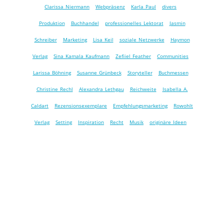
Clarissa Niermann
Webpräsenz
Karla Paul
divers
Produktion
Buchhandel
professionelles Lektorat
Jasmin
Schreiber
Marketing
Lisa Keil
soziale Netzwerke
Haymon
Verlag
Sina Kamala Kaufmann
Zefiiel Feather
Communities
Larissa Böhning
Susanne Grünbeck
Storyteller
Buchmessen
Christine Rechl
Alexandra Lethgau
Reichweite
Isabella A.
Caldart
Rezensionsexemplare
Empfehlungsmarketing
Rowohlt
Verlag
Setting
Inspiration
Recht
Musik
originäre Ideen