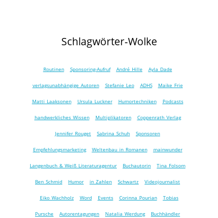
Schlagwörter-Wolke
Routinen
Sponsoring-Aufruf
André Hille
Ayla Dade
verlagsunabhängige Autoren
Stefanie Leo
ADHS
Maike Frie
Matti Laaksonen
Ursula Luckner
Humortechniken
Podcasts
handwerkliches Wissen
Multiplikatoren
Coppenrath Verlag
Jennifer Rouget
Sabrina Schuh
Sponsoren
Empfehlungsmarketing
Weltenbau in Romanen
mainwunder
Langenbuch & Weiß Literaturagentur
Buchautorin
Tina Folsom
Ben Schmid
Humor
in Zahlen
Schwartz
Videojournalist
Eiko Wachholz
Word
Events
Corinna Pourian
Tobias
Pursche
Autorentagungen
Natalia Werdung
Buchhändler