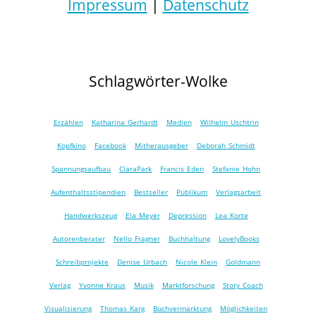
Impressum
|
Datenschutz
Schlagwörter-Wolke
Erzählen
Katharina Gerhardt
Medien
Wilhelm Uschtrin
Kopfkino
Facebook
Mitherausgeber
Deborah Schmidt
Spannungsaufbau
ClaraPark
Francis Eden
Stefanie Hohn
Aufenthaltsstipendien
Bestseller
Publikum
Verlagsarbeit
Handwerkszeug
Ela Meyer
Depression
Lea Korte
Autorenberater
Nello Fragner
Buchhaltung
LovelyBooks
Schreibprojekte
Denise Urbach
Nicole Klein
Goldmann
Verlag
Yvonne Kraus
Musik
Marktforschung
Story Coach
Visualisierung
Thomas Karg
Buchvermarktung
Möglichkeiten