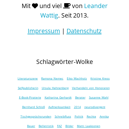
Mit
und viel
von
Leander
Wattig
. Seit 2013.
Impressum
|
Datenschutz
Schlagwörter-Wolke
Literaturszene
Ramona Nemec
Eiko Wachholz
Kristine Kress
Selfpublisherin
Ursula Hahnenberg
Verhandeln von Honoraren
E-Book-Piraterie
Katharina Gerhardt
Berater
Susanne Wahl
Bernhard Schloß
Aufmerksamkeit
2014
neurodivergent
Tischgesprächsrunden
Schreibfluss
Politik
Rechte
Annika
Bauer
Belletristik
FAZ
Bilder
Matti Laaksonen