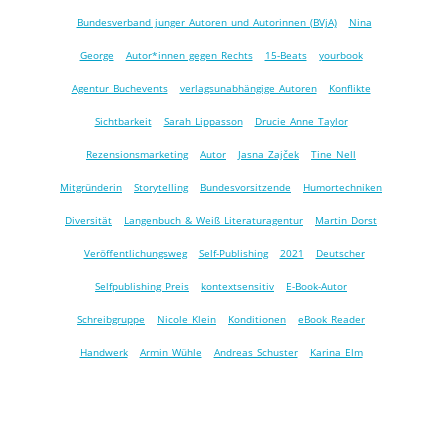
Bundesverband junger Autoren und Autorinnen (BVjA)
Nina
George
Autor*innen gegen Rechts
15-Beats
yourbook
Agentur Buchevents
verlagsunabhängige Autoren
Konflikte
Sichtbarkeit
Sarah Lippasson
Drucie Anne Taylor
Rezensionsmarketing
Autor
Jasna Zajček
Tine Nell
Mitgründerin
Storytelling
Bundesvorsitzende
Humortechniken
Diversität
Langenbuch & Weiß Literaturagentur
Martin Dorst
Veröffentlichungsweg
Self-Publishing
2021
Deutscher
Selfpublishing Preis
kontextsensitiv
E-Book-Autor
Schreibgruppe
Nicole Klein
Konditionen
eBook Reader
Handwerk
Armin Wühle
Andreas Schuster
Karina Elm