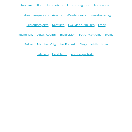
Borchers
Blog
Unterstützer
Literaturagentin
Buchevents
Kristina Langenbuch
Amazon
Wendepunkte
Literaturverlag
Schreibprojekte
Konflikte
Eva Maria Nielsen
Frank
Rudkoffsky
Lukas Adolphi
Inspiration
Petra Mattfeldt
Svenja
Reiner
Mathias Voigt
im Portrait
Blogs
Kritik
Nika
Lubitsch
Erzählstoff
Autorenporträts