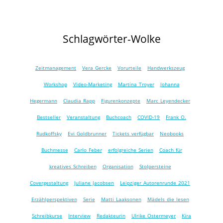
Schlagwörter-Wolke
Zeitmanagement
Vera Gercke
Vorurteile
Handwerkszeug
Workshop
Video-Marketing
Martina Troyer
Johanna
Hegermann
Claudia Rapp
Figurenkonzepte
Marc Leyendecker
Bestseller
Veranstaltung
Buchcoach
COVID-19
Frank O.
Rudkoffsky
Evi Goldbrunner
Tickets verfügbar
Neobooks
Buchmesse
Carlo Feber
erfolgreiche Serien
Coach für
kreatives Schreiben
Organisation
Stolpersteine
Covergestaltung
Juliane Jacobsen
Leipziger Autorenrunde 2021
Erzählperspektiven
Serie
Matti Laaksonen
Mädels die lesen
Schreibkurse
Interview
Redakteurin
Ulrike Ostermeyer
Kira