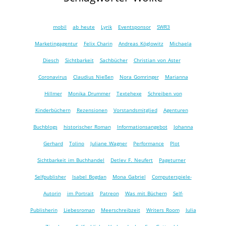
mobil
ab heute
Lyrik
Eventsponsor
SWR3
Marketingagentur
Felix Charin
Andreas Köglowitz
Michaela
Diesch
Sichtbarkeit
Sachbücher
Christian von Aster
Coronavirus
Claudius Nießen
Nora Gomringer
Marianna
Hillmer
Monika Drummer
Textehexe
Schreiben von
Kinderbüchern
Rezensionen
Vorstandsmitglied
Agenturen
Buchblogs
historischer Roman
Informationsangebot
Johanna
Gerhard
Tolino
Juliane Wagner
Performance
Plot
Sichtbarkeit im Buchhandel
Detlev F. Neufert
Pageturner
Selfpublisher
Isabel Bogdan
Mona Gabriel
Computerspiele-
Autorin
im Portrait
Patreon
Was mit Büchern
Self-
Publisherin
Liebesroman
Meerschreibzeit
Writers Room
Julia