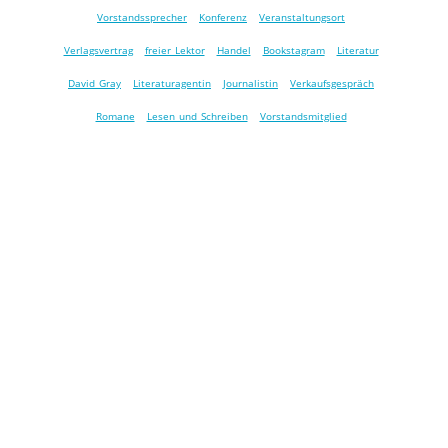
Vorstandssprecher
Konferenz
Veranstaltungsort
Verlagsvertrag
freier Lektor
Handel
Bookstagram
Literatur
David Gray
Literaturagentin
Journalistin
Verkaufsgespräch
Romane
Lesen und Schreiben
Vorstandsmitglied