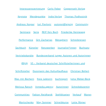
Interessensvertretung
Carlo Feber
Coppenrath Verlag
Keynote
Wendepunkte
Indie-Verlag
Thomas Podhostnik
Andreas Kaspar
Juri Pavlovic
autoren@leipzig
Community
Seminare
Serie
REIF fürs Buch
Friederike Kenneweg
Performance
Grit Zacharias
Metaphern
Schreibreisen
Sachbuch
Künstler
Netzwerken
Journalist*innen
Buchsatz
Vertriebskanäle
Bundesverband junger Autoren und Autorinnen
(BVjA)
VS – Verband deutscher Schriftstellerinnen und
Schriftsteller
Dussmann das KulturKaufhaus
Christian Bollert
Was mit Büchern
freie Lektorin
buchreport
Jutta Weber-Bock
Melissa Ratsch
litmedia.agency
Autorinnen
Schreibdozentin
Communities
Fabian Neidhardt
Stehlblueten
Verkauf
Maren
Martschenko
May Sommer
Schreibkurse
Lotte Römer