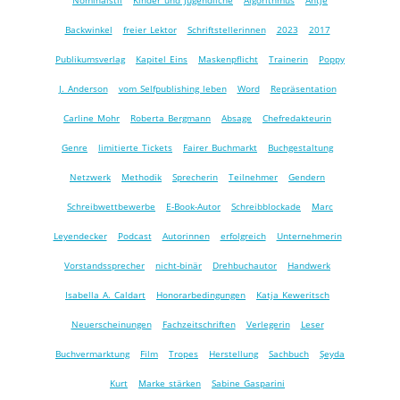
Nominalstil
Kinder und Jugendliche
Algorithmus
Antje
Backwinkel
freier Lektor
Schriftstellerinnen
2023
2017
Publikumsverlag
Kapitel Eins
Maskenpflicht
Trainerin
Poppy
J. Anderson
vom Selfpublishing leben
Word
Repräsentation
Carline Mohr
Roberta Bergmann
Absage
Chefredakteurin
Genre
limitierte Tickets
Fairer Buchmarkt
Buchgestaltung
Netzwerk
Methodik
Sprecherin
Teilnehmer
Gendern
Schreibwettbewerbe
E-Book-Autor
Schreibblockade
Marc
Leyendecker
Podcast
Autorinnen
erfolgreich
Unternehmerin
Vorstandssprecher
nicht-binär
Drehbuchautor
Handwerk
Isabella A. Caldart
Honorarbedingungen
Katja Keweritsch
Neuerscheinungen
Fachzeitschriften
Verlegerin
Leser
Buchvermarktung
Film
Tropes
Herstellung
Sachbuch
Şeyda
Kurt
Marke stärken
Sabine Gasparini