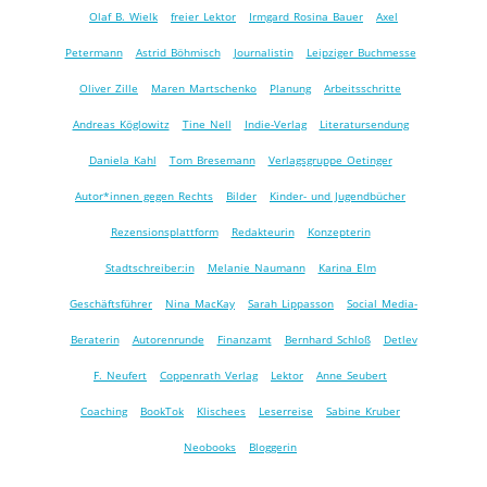
Olaf B. Wielk
freier Lektor
Irmgard Rosina Bauer
Axel
Petermann
Astrid Böhmisch
Journalistin
Leipziger Buchmesse
Oliver Zille
Maren Martschenko
Planung
Arbeitsschritte
Andreas Köglowitz
Tine Nell
Indie-Verlag
Literatursendung
Daniela Kahl
Tom Bresemann
Verlagsgruppe Oetinger
Autor*innen gegen Rechts
Bilder
Kinder- und Jugendbücher
Rezensionsplattform
Redakteurin
Konzepterin
Stadtschreiber:in
Melanie Naumann
Karina Elm
Geschäftsführer
Nina MacKay
Sarah Lippasson
Social Media-
Beraterin
Autorenrunde
Finanzamt
Bernhard Schloß
Detlev
F. Neufert
Coppenrath Verlag
Lektor
Anne Seubert
Coaching
BookTok
Klischees
Leserreise
Sabine Kruber
Neobooks
Bloggerin