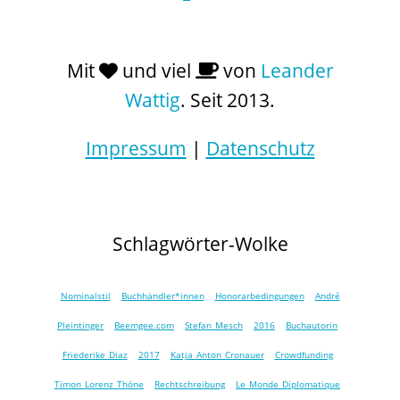
Mit
und viel
von
Leander
Wattig
. Seit 2013.
Impressum
|
Datenschutz
Schlagwörter-Wolke
Nominalstil
Buchhändler*innen
Honorarbedingungen
André
Pleintinger
Beemgee.com
Stefan Mesch
2016
Buchautorin
Friederike Diaz
2017
Katja Anton Cronauer
Crowdfunding
Timon Lorenz Thöne
Rechtschreibung
Le Monde Diplomatique