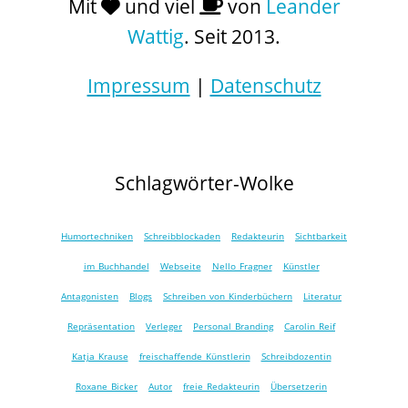
Mit
und viel
von
Leander
Wattig
. Seit 2013.
Impressum
|
Datenschutz
Schlagwörter-Wolke
Humortechniken
Schreibblockaden
Redakteurin
Sichtbarkeit
im Buchhandel
Webseite
Nello Fragner
Künstler
Antagonisten
Blogs
Schreiben von Kinderbüchern
Literatur
Repräsentation
Verleger
Personal Branding
Carolin Reif
Katja Krause
freischaffende Künstlerin
Schreibdozentin
Roxane Bicker
Autor
freie Redakteurin
Übersetzerin