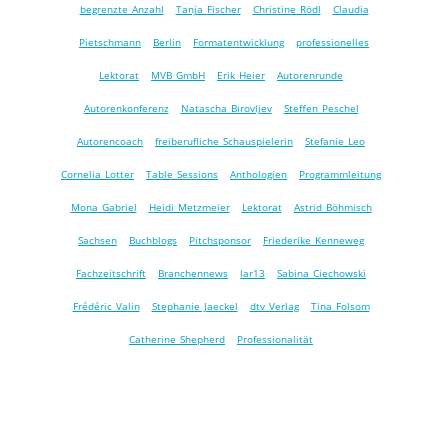
begrenzte Anzahl
Tanja Fischer
Christine Rödl
Claudia
Pietschmann
Berlin
Formatentwicklung
professionelles
Lektorat
MVB GmbH
Erik Heier
Autorenrunde
Autorenkonferenz
Natascha Birovljev
Steffen Peschel
Autorencoach
freiberufliche Schauspielerin
Stefanie Leo
Cornelia Lotter
Table Sessions
Anthologien
Programmleitung
Mona Gabriel
Heidi Metzmeier
Lektorat
Astrid Böhmisch
Sachsen
Buchblogs
Pitchsponsor
Friederike Kenneweg
Fachzeitschrift
Branchennews
lar13
Sabina Ciechowski
Frédéric Valin
Stephanie Jaeckel
dtv Verlag
Tina Folsom
Catherine Shepherd
Professionalität