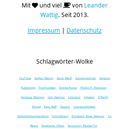
Mit
und viel
von
Leander
Wattig
. Seit 2013.
Impressum
|
Datenschutz
Schlagwörter-Wolke
YouTube
Stefan Mesch
Gesa Weiß
Autorenporträt
Amazon
Publishing
Tischrunden
Online-Kurse
Phillip P. Peterson
Vanessa Mansini
jah! Agentur
Literatur
Inhaber
O’Reilly
Verlag
Kaja Raff
Dozent
Literaturblogger
Aufenthaltsstipendium
Schreibhain
Elisabeth Ruge Agentur
15-
Beats
Stephanie Vifian
Sensitivity Reader*in