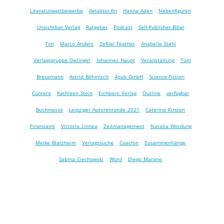
Literaturwettbewerbe
detektor.fm
Hanna Aden
Nebenfiguren
Unsichtbar Verlag
Ratgeber
Podcast
Self-Publisher-Bibel
Ton
Marco Anders
Zefiiel Feather
Anabelle Stehl
Verlagsgruppe Oetinger
Johannes Haupt
Veranstaltung
Tom
Bresemann
Astrid Böhmisch
4pub GmbH
Science-Fiction
Content
Kathleen Stein
Eichborn Verlag
Outline
verfügbar
Buchmesse
Leipziger Autorenrunde 2021
Caterina Kirsten
Finanzamt
Victoria Linnea
Zeitmanagement
Natalia Werdung
Meike Blatzheim
Verlagssuche
Coachin
Zusammenhänge
Sabina Ciechowski
Word
Diego Marano