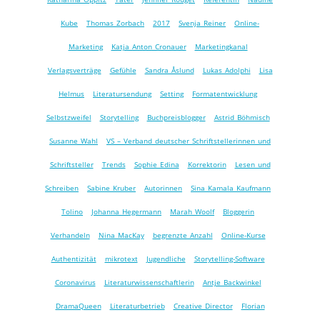
Kube
Thomas Zorbach
2017
Svenja Reiner
Online-
Marketing
Katja Anton Cronauer
Marketingkanal
Verlagsverträge
Gefühle
Sandra Åslund
Lukas Adolphi
Lisa
Helmus
Literatursendung
Setting
Formatentwicklung
Selbstzweifel
Storytelling
Buchpreisblogger
Astrid Böhmisch
Susanne Wahl
VS – Verband deutscher Schriftstellerinnen und
Schriftsteller
Trends
Sophie Edina
Korrektorin
Lesen und
Schreiben
Sabine Kruber
Autorinnen
Sina Kamala Kaufmann
Tolino
Johanna Hegermann
Marah Woolf
Bloggerin
Verhandeln
Nina MacKay
begrenzte Anzahl
Online-Kurse
Authentizität
mikrotext
Jugendliche
Storytelling-Software
Coronavirus
Literaturwissenschaftlerin
Antje Backwinkel
DramaQueen
Literaturbetrieb
Creative Director
Florian