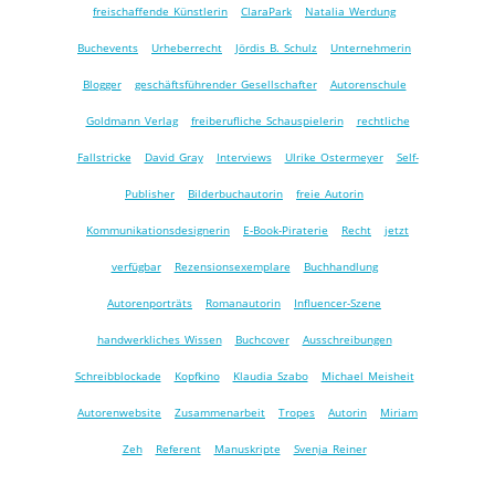
freischaffende Künstlerin
ClaraPark
Natalia Werdung
Buchevents
Urheberrecht
Jördis B. Schulz
Unternehmerin
Blogger
geschäftsführender Gesellschafter
Autorenschule
Goldmann Verlag
freiberufliche Schauspielerin
rechtliche
Fallstricke
David Gray
Interviews
Ulrike Ostermeyer
Self-
Publisher
Bilderbuchautorin
freie Autorin
Kommunikationsdesignerin
E-Book-Piraterie
Recht
jetzt
verfügbar
Rezensionsexemplare
Buchhandlung
Autorenporträts
Romanautorin
Influencer-Szene
handwerkliches Wissen
Buchcover
Ausschreibungen
Schreibblockade
Kopfkino
Klaudia Szabo
Michael Meisheit
Autorenwebsite
Zusammenarbeit
Tropes
Autorin
Miriam
Zeh
Referent
Manuskripte
Svenja Reiner