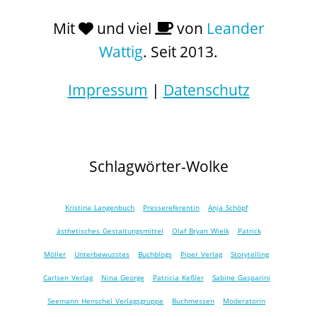
Mit
und viel
von
Leander
Wattig
. Seit 2013.
Impressum
|
Datenschutz
Schlagwörter-Wolke
Kristina Langenbuch
Pressereferentin
Anja Schöpf
ästhetisches Gestaltungsmittel
Olaf Bryan Wielk
Patrick
Möller
Unterbewusstes
Buchblogs
Piper Verlag
Storytelling
Carlsen Verlag
Nina George
Patricia Keßler
Sabine Gasparini
Seemann Henschel Verlagsgruppe
Buchmessen
Moderatorin