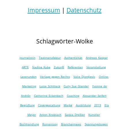
Impressum
|
Datenschutz
Schlagwörter-Wolke
Journalistin
Textmanufaktur
Authentizität
Andreas Kaspar
ARTE
Nadine Kube
Zukunft
Referenten
Veranstaltung
Leserunden
Verlage gegen Rechts
Valie Djordjevic
Online-
Marketing
Luise Schitteck
Curly Sue Glander
Yvonne de
Andrés
Catherine Eckenbach
Coaching
Alexander Seifert
Begrüßung
Covergestaltung
Marke
Ausbildung
2019
Ela
Meyer
Anton Knoblach
Saskia Dreßler
Künstler
Buchhandlung
Romantasy
Branchennews
Spannungsbogen