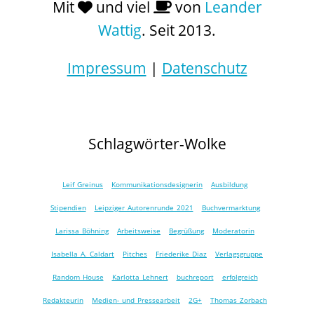
Mit
und viel
von
Leander
Wattig
. Seit 2013.
Impressum
|
Datenschutz
Schlagwörter-Wolke
Leif Greinus
Kommunikationsdesignerin
Ausbildung
Stipendien
Leipziger Autorenrunde 2021
Buchvermarktung
Larissa Böhning
Arbeitsweise
Begrüßung
Moderatorin
Isabella A. Caldart
Pitches
Friederike Diaz
Verlagsgruppe
Random House
Karlotta Lehnert
buchreport
erfolgreich
Redakteurin
Medien- und Pressearbeit
2G+
Thomas Zorbach