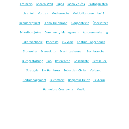
Trainerin
Andrea Weil
Tipps
Jasna Zajček
Protagonisten
Lisa Keil
Vortrag
Medienrecht
Multiplikatoren
lar15
Residenzpflicht
Diana Hillebrand
Klappentexte
Übersetzer
Schreibprojekte
Community Management
Autorenmarketing
Eiko Wachholz
Podcasts
VG Wort
Kristina Langenbuch
Storyteller
Manuskript
Matti Laaksonen
Buchbranche
Buchgestaltung
Ton
Referenten
Geschichte
Bestseller-
Strategie
Liv Hambrett
Sebastian Christ
Verband
Zeitmanagement
Buchmarkt
Benjamin Heinz
Texterin
Hannelore Crostewitz
Musik