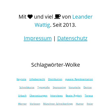
Mit
und viel
von
Leander
Wattig
. Seit 2013.
Impressum
|
Datenschutz
Schlagwörter-Wolke
Keynote
Urheberrecht
Distribution
queere Repräsentation
Schreibkurse
Typografie
Sponsoring
Vorurteile
Denise
Urbach
Übersetzungen
Interviews
Beate Rygiert
Teresa
Werner
Vorlesen
Münchner Schreiberlinge
Humor
freier