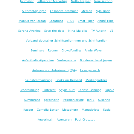
Journalist
Influencer Marketing
Nello Fragner
freie Autorin
Autorentagungen
Casandra Krammer
Medien
Ayla Dade
Marcus von Jordan
Locations
EPUB
Ernst Piper
André Hille
Serena Avanlea
Save the date
Nina Maleika
TV-Autorin
VS –
Verband deutscher Schriftstellerinnen und Schriftsteller
Seminare
Redner
Crowdfunding
Annie Waye
Aufenthaltsstipendien
Verlagssuche
Bundesverband junger
Autoren und Autorinnen (BVjA)
Lesungscoach
Selbstvermarktung
Books on Demand
Medienpartner
Leserbindung
Pinterest
Şeyda Kurt
Larissa Böhning
Sophie
Sumburane
Sprecherin
Positionierung
lar15
Susanne
Kasper
Cornelia Lotter
Metaphern
Manuskripte
Katja
Keweritsch
Agenturen
Paul Grasztat