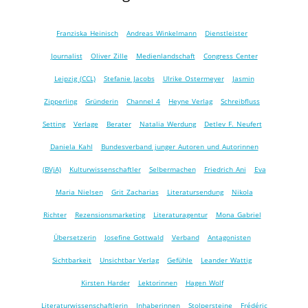
Franziska Heinisch
Andreas Winkelmann
Dienstleister
Journalist
Oliver Zille
Medienlandschaft
Congress Center
Leipzig (CCL)
Stefanie Jacobs
Ulrike Ostermeyer
Jasmin
Zipperling
Gründerin
Channel 4
Heyne Verlag
Schreibfluss
Setting
Verlage
Berater
Natalia Werdung
Detlev F. Neufert
Daniela Kahl
Bundesverband junger Autoren und Autorinnen
(BVjA)
Kulturwissenschaftler
Selbermachen
Friedrich Ani
Eva
Maria Nielsen
Grit Zacharias
Literatursendung
Nikola
Richter
Rezensionsmarketing
Literaturagentur
Mona Gabriel
Übersetzerin
Josefine Gottwald
Verband
Antagonisten
Sichtbarkeit
Unsichtbar Verlag
Gefühle
Leander Wattig
Kirsten Harder
Lektorinnen
Hagen Wolf
Literaturwissenschaftlerin
Inhaberinnen
Stolpersteine
Frédéric