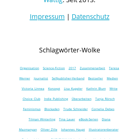
Impressum
|
Datenschutz
Schlagwörter-Wolke
Organisation
Science-Fiction
2017
Zusammenarbeit
Teresa
Werner
Journalist
Selfpublisher-Verband
Bestseller
Medien
Victoria Linnea
Konzept
Lisa Kuppler
Kathrin Blum
Write
Choice Club
Indie Publishing
Überarbeiten
Tanja Rörsch
Feminismus
Blockaden
Trude Schneider
Cornelia Debes
Tilman Winterling
Tina Lauer
eBook-Serien
Diana
Mazmanyan
Oliver Zille
Johannes Haupt
Illustratorenberater