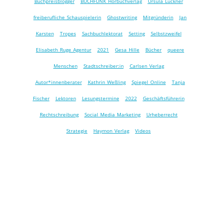
Buchpreisblogger
BUCHFUNK Hörbuchverlag
Ursula Luckner
freiberufliche Schauspielerin
Ghostwriting
Mitgründerin
Jan
Karsten
Tropes
Sachbuchlektorat
Setting
Selbstzweifel
Elisabeth Ruge Agentur
2021
Gesa Hille
Bücher
queere
Menschen
Stadtschreiber:in
Carlsen Verlag
Autor*innenberater
Kathrin Weßling
Spiegel Online
Tanja
Fischer
Lektoren
Lesungstermine
2022
Geschäftsführerin
Rechtschreibung
Social Media Marketing
Urheberrecht
Strategie
Haymon Verlag
Videos