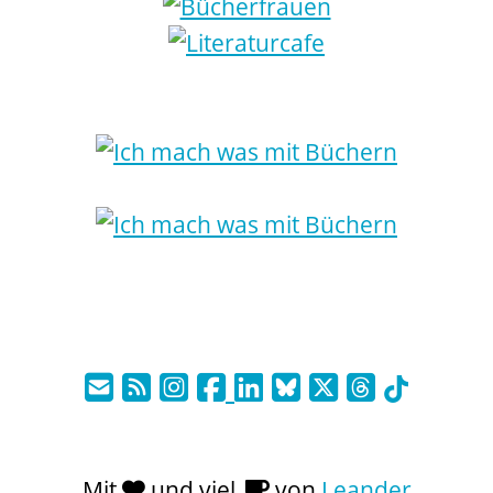
Mit
und viel
von
Leander