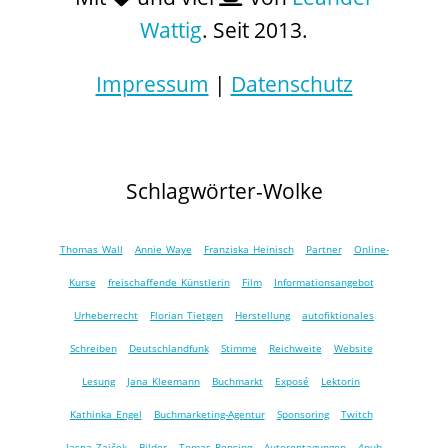
Wattig
. Seit 2013.
Impressum
|
Datenschutz
Schlagwörter-Wolke
Thomas Wall
Annie Waye
Franziska Heinisch
Partner
Online-
Kurse
freischaffende Künstlerin
Film
Informationsangebot
Urheberrecht
Florian Tietgen
Herstellung
autofiktionales
Schreiben
Deutschlandfunk
Stimme
Reichweite
Website
Lesung
Jana Kleemann
Buchmarkt
Exposé
Lektorin
Kathinka Engel
Buchmarketing-Agentur
Sponsoring
Twitch
Jasna Zajček
Bilder
Tomas Rensing
Autorentagungen
4pub