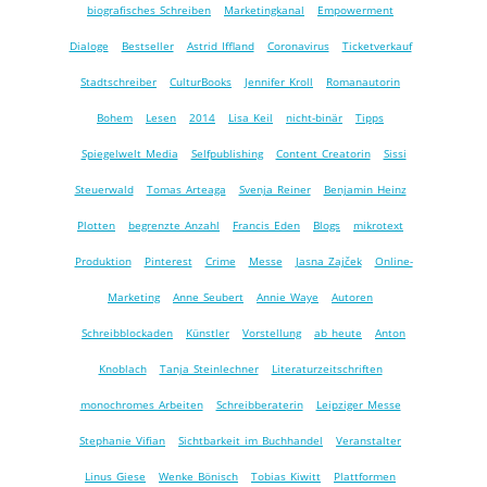
biografisches Schreiben
Marketingkanal
Empowerment
Dialoge
Bestseller
Astrid Iffland
Coronavirus
Ticketverkauf
Stadtschreiber
CulturBooks
Jennifer Kroll
Romanautorin
Bohem
Lesen
2014
Lisa Keil
nicht-binär
Tipps
Spiegelwelt Media
Selfpublishing
Content Creatorin
Sissi
Steuerwald
Tomas Arteaga
Svenja Reiner
Benjamin Heinz
Plotten
begrenzte Anzahl
Francis Eden
Blogs
mikrotext
Produktion
Pinterest
Crime
Messe
Jasna Zajček
Online-
Marketing
Anne Seubert
Annie Waye
Autoren
Schreibblockaden
Künstler
Vorstellung
ab heute
Anton
Knoblach
Tanja Steinlechner
Literaturzeitschriften
monochromes Arbeiten
Schreibberaterin
Leipziger Messe
Stephanie Vifian
Sichtbarkeit im Buchhandel
Veranstalter
Linus Giese
Wenke Bönisch
Tobias Kiwitt
Plattformen