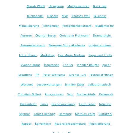
Marah Woolf
Designerin
Multiplikatoren
Black Box
Buchhandel
E-Books
MVB
Thomas Wall
Business
Visualisierung
Teilnehmer
Persönlichkeitsrecht
Akademie für
Autoren
Chantal Busse
Christiane Frohmann
Dramaturgin
Autorenberaterin
Beemgee Story Akademie
originäre Ideen
Lotte Römer
Marketing
Eva Maria Nielsen
Tipps und Tricks
Yvonne Kraus
Inspiration
Thriller
Jennifer Rouget
queer
Locations
PR
Peter Wittkamp
Jurenka Jurk
Journalist*innen
Werbung
Leseerwartungen
Jennifer Jäger
vollautomatisch
Christian Bollert
Antagonisten
Satz
Buchverkäufe
Federwelt
Börsenblatt
Tools
Buch-Community
Carlo Feber
Intuition
Agentur
Tomas Rensing
Hamburg
Mathias Voigt
ClaraPark
Rapper
Korrektorin
Rezensionsexemplare
Positionierung