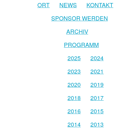
ORT
NEWS
KONTAKT
SPONSOR WERDEN
ARCHIV
PROGRAMM
2025
2024
2023
2021
2020
2019
2018
2017
2016
2015
2014
2013