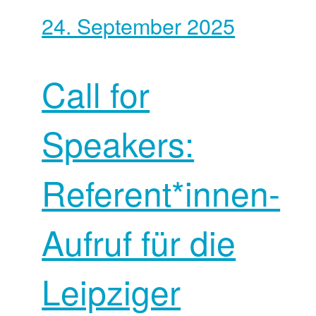
24. September 2025
Call for
Speakers:
Referent*innen-
Aufruf für die
Leipziger