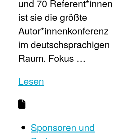
und 70 Referent*innen
ist sie die größte
Autor*innenkonferenz
im deutschsprachigen
Raum. Fokus …
Lesen
Sponsoren und