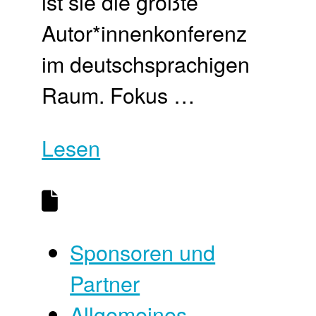
ist sie die größte
Autor*innenkonferenz
im deutschsprachigen
Raum. Fokus …
Lesen
Sponsoren und
Partner
Allgemeines