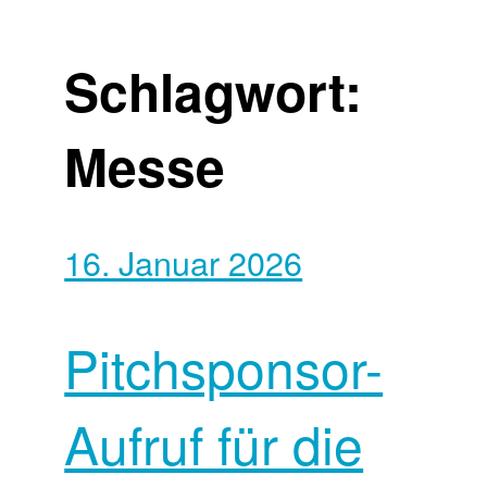
Schlagwort:
Messe
16. Januar 2026
Pitchsponsor-
Aufruf für die