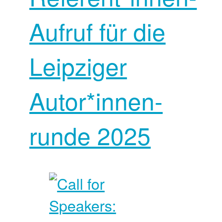
Aufruf für die
Leipziger
Autor*innen­
runde 2025