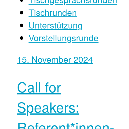
Tischrunden
Unterstützung
Vorstellungsrunde
15. November 2024
Call for
Speakers:
Referent*innen-