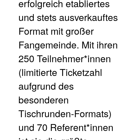
erfolgreich etabliertes
und stets ausverkauftes
Format mit großer
Fangemeinde. Mit ihren
250 Teilnehmer*innen
(limitierte Ticketzahl
aufgrund des
besonderen
Tischrunden-Formats)
und 70 Referent*innen