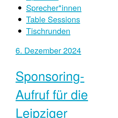
Sprecher*innen
Table Sessions
Tischrunden
6. Dezember 2024
Sponsoring-
Aufruf für die
Leipziger