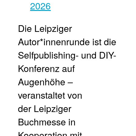
Die Leipziger
Autor*innenrunde ist die
Selfpublishing- und DIY-
Konferenz auf
Augenhöhe –
veranstaltet von
der Leipziger
Buchmesse in
Kooperation mit