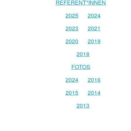
REFERENT*INNEN
2025
2024
2023
2021
2020
2019
2018
FOTOS
2024
2016
2015
2014
2013