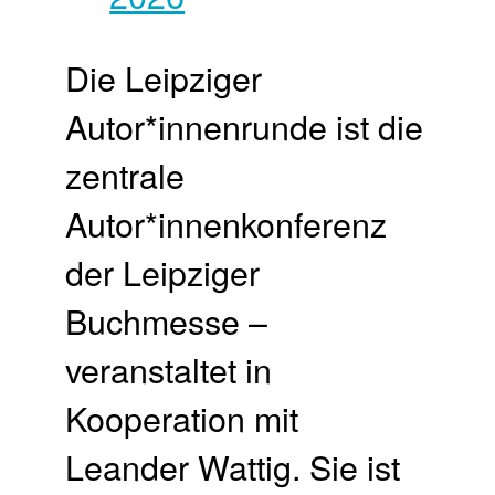
Die Leipziger
Autor*innenrunde ist die
zentrale
Autor*innenkonferenz
der Leipziger
Buchmesse –
veranstaltet in
Kooperation mit
Leander Wattig. Sie ist