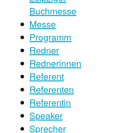
Buchmesse
Messe
Programm
Redner
Rednerinnen
Referent
Referenten
Referentin
Speaker
Sprecher