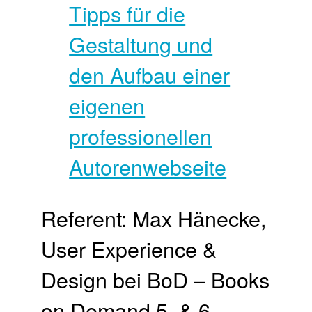
Referent: Max Hänecke,
User Experience &
Design bei BoD – Books
on Demand 5. & 6.