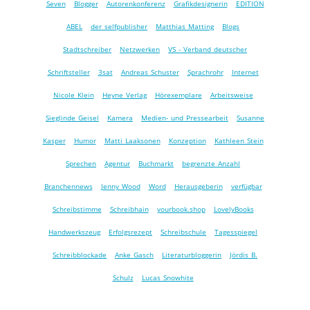
Seven
Blogger
Autorenkonferenz
Grafikdesignerin
EDITION
ABEL
der selfpublisher
Matthias Matting
Blogs
Stadtschreiber
Netzwerken
VS - Verband deutscher
Schriftsteller
3sat
Andreas Schuster
Sprachrohr
Internet
Nicole Klein
Heyne Verlag
Hörexemplare
Arbeitsweise
Sieglinde Geisel
Kamera
Medien- und Pressearbeit
Susanne
Kasper
Humor
Matti Laaksonen
Konzeption
Kathleen Stein
Sprechen
Agentur
Buchmarkt
begrenzte Anzahl
Branchennews
Jenny Wood
Word
Herausgeberin
verfügbar
Schreibstimme
Schreibhain
yourbook.shop
LovelyBooks
Handwerkszeug
Erfolgsrezept
Schreibschule
Tagesspiegel
Schreibblockade
Anke Gasch
Literaturbloggerin
Jördis B.
Schulz
Lucas Snowhite