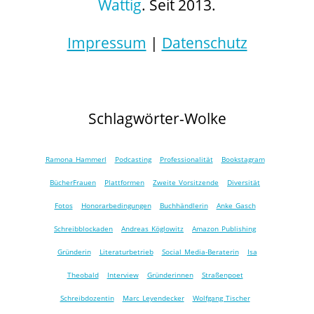
Wattig
. Seit 2013.
Impressum
|
Datenschutz
Schlagwörter-Wolke
Ramona Hammerl
Podcasting
Professionalität
Bookstagram
BücherFrauen
Plattformen
Zweite Vorsitzende
Diversität
Fotos
Honorarbedingungen
Buchhändlerin
Anke Gasch
Schreibblockaden
Andreas Köglowitz
Amazon Publishing
Gründerin
Literaturbetrieb
Social Media-Beraterin
Isa
Theobald
Interview
Gründerinnen
Straßenpoet
Schreibdozentin
Marc Leyendecker
Wolfgang Tischer