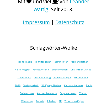
Mit
und viel
von
Leander
Wattig
. Seit 2013.
Impressum
|
Datenschutz
Schlagwörter-Wolke
tolino media
Jennifer Jäger
Jasmin Riter
Medienpartner
Nello Fragner
Ghostwriterin
BücherFrauen
Unsichtbar Verlag
Leserunden
O’Reilly Verlag
Jennifer Rouget
Straßenpoet
2020
Verlagsarbeit
Wolfgang Tischer
Karlotta Lehnert
Tanja
Steinlechner
Autorenberaterin
Empowerment
Tilman
Winterling
Autaria
Inhaber
PR
Tickets verfügbar