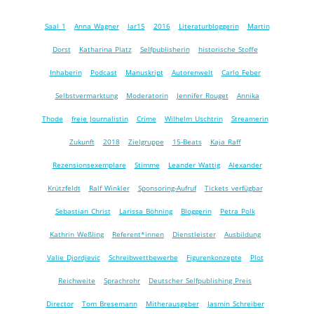
Saal 1
Anna Wagner
lar15
2016
Literaturbloggerin
Martin
Dorst
Katharina Platz
Selfpublisherin
historische Stoffe
Inhaberin
Podcast
Manuskript
Autorenwelt
Carlo Feber
Selbstvermarktung
Moderatorin
Jennifer Rouget
Annika
Thode
freie Journalistin
Crime
Wilhelm Uschtrin
Streamerin
Zukunft
2018
Zielgruppe
15-Beats
Kaja Raff
Rezensionsexemplare
Stimme
Leander Wattig
Alexander
Krützfeldt
Ralf Winkler
Sponsoring-Aufruf
Tickets verfügbar
Sebastian Christ
Larissa Böhning
Bloggerin
Petra Polk
Kathrin Weßling
Referent*innen
Dienstleister
Ausbildung
Valie Djordjevic
Schreibwettbewerbe
Figurenkonzepte
Plot
Reichweite
Sprachrohr
Deutscher Selfpublishing Preis
Director
Tom Bresemann
Mitherausgeber
Jasmin Schreiber