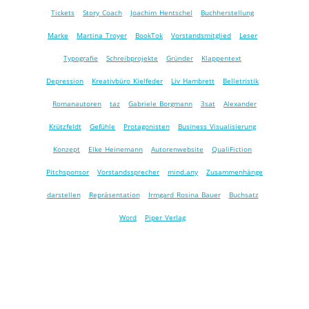
Tickets
Story Coach
Joachim Hentschel
Buchherstellung
Marke
Martina Troyer
BookTok
Vorstandsmitglied
Leser
Typografie
Schreibprojekte
Gründer
Klappentext
Depression
Kreativbüro Kielfeder
Liv Hambrett
Belletristik
Romanautoren
taz
Gabriele Borgmann
3sat
Alexander
Krützfeldt
Gefühle
Protagonisten
Business Visualisierung
Konzept
Elke Heinemann
Autorenwebsite
QualiFiction
Pitchsponsor
Vorstandssprecher
mind.any
Zusammenhänge
darstellen
Repräsentation
Irmgard Rosina Bauer
Buchsatz
Word
Piper Verlag