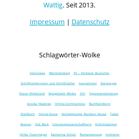
Wattig
. Seit 2013.
Impressum
|
Datenschutz
Schlagwörter-Wolke
Interviews
Weiterbildung
VS – Verband deutscher
Schriftstellerinnen und Schriftsteller
Journalisten
Stereotype
Diana Hillebrand
Spiegelwelt Media
2G+
Figurenentwicklung
Jessika Hädecke
Online-Communities
Buchhändlerin
Drehbuch
Online-Kurse
Verlagsgruppe Random House
Table
Session
Zoë Beck
Literaturwissenschaftlerin
Eintrittskarten
Ulrike Ostermeyer
Katharina Scholz
Romanplanung
limitierte