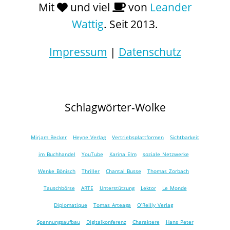
Mit
und viel
von
Leander
Wattig
. Seit 2013.
Impressum
|
Datenschutz
Schlagwörter-Wolke
Mirjam Becker
Heyne Verlag
Vertriebsplattformen
Sichtbarkeit
im Buchhandel
YouTube
Karina Elm
soziale Netzwerke
Wenke Bönisch
Thriller
Chantal Busse
Thomas Zorbach
Tauschbörse
ARTE
Unterstützung
Lektor
Le Monde
Diplomatique
Tomas Arteaga
O’Reilly Verlag
Spannungsaufbau
Digitalkonferenz
Charaktere
Hans Peter