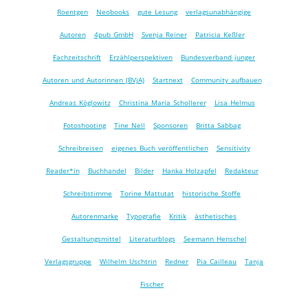
Roentgen
Neobooks
gute Lesung
verlagsunabhängige
Autoren
4pub GmbH
Svenja Reiner
Patricia Keßler
Fachzeitschrift
Erzählperspektiven
Bundesverband junger
Autoren und Autorinnen (BVjA)
Startnext
Community aufbauen
Andreas Köglowitz
Christina Maria Schollerer
Lisa Helmus
Fotoshooting
Tine Nell
Sponsoren
Britta Sabbag
Schreibreisen
eigenes Buch veröffentlichen
Sensitivity
Reader*in
Buchhandel
Bilder
Hanka Holzapfel
Redakteur
Schreibstimme
Torine Mattutat
historische Stoffe
Autorenmarke
Typografie
Kritik
ästhetisches
Gestaltungsmittel
Literaturblogs
Seemann Henschel
Verlagsgruppe
Wilhelm Uschtrin
Redner
Pia Cailleau
Tanja
Fischer