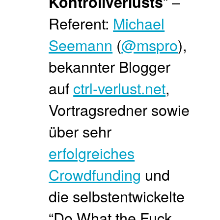
” –
Kontrollverlusts
Referent:
Michael
Seemann
(
@mspro
)
,
bekannter Blogger
auf
ctrl-verlust.net
,
Vortragsredner sowie
über sehr
erfolgreiches
Crowdfunding
und
die selbstentwickelte
“Do What the Fuck