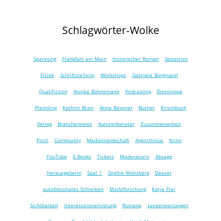
Schlagwörter-Wolke
Spannung
Frankfurt am Main
historischer Roman
Sebastian
Fitzek
Schriftstellerin
Workshops
Gabriele Borgmann
QualiFiction
Annika Bühnemann
Podcasting
Dominique
Pleimling
Kathrin Blum
Anna Basener
Bücher
Kirschbuch
Verlag
Branchennews
Autorenberater
Zusammenarbeit
Pitch
Community
Medienlandschaft
Algorithmus
Krimi
YouTube
E-Books
Tickets
Moderatorin
Absage
Herausgeberin
Saal 1
Sophie Münzberg
Deezer
autofiktionales Schreiben
Marktforschung
Katja Piel
Sichtbarkeit
Interessensvertretung
Romane
Leseerwartungen