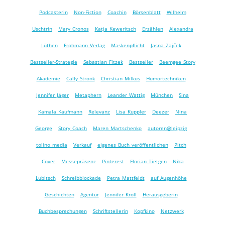
Podcasterin
Non-Fiction
Coachin
Börsenblatt
Wilhelm
Uschtrin
Mary Cronos
Katja Keweritsch
Erzählen
Alexandra
Lüthen
Frohmann Verlag
Maskenpflicht
Jasna Zajček
Bestseller-Strategie
Sebastian Fitzek
Bestseller
Beemgee Story
Akademie
Cally Stronk
Christian Milkus
Humortechniken
Jennifer Jäger
Metaphern
Leander Wattig
München
Sina
Kamala Kaufmann
Relevanz
Lisa Kuppler
Deezer
Nina
George
Story Coach
Maren Martschenko
autoren@leipzig
tolino media
Verkauf
eigenes Buch veröffentlichen
Pitch
Cover
Messepräsenz
Pinterest
Florian Tietgen
Nika
Lubitsch
Schreibblockade
Petra Mattfeldt
auf Augenhöhe
Geschichten
Agentur
Jennifer Kroll
Herausgeberin
Buchbesprechungen
Schriftstellerin
Kopfkino
Netzwerk