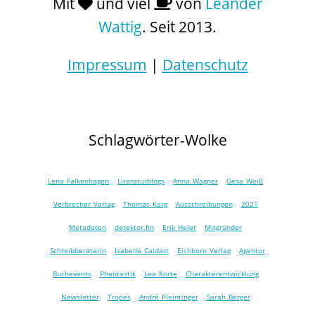
Mit
und viel
von
Leander
Wattig
. Seit 2013.
Impressum
|
Datenschutz
Schlagwörter-Wolke
Lena Falkenhagen
Literaturblogs
Anna Wagner
Gesa Weiß
Verbrecher Verlag
Thomas Karg
Ausschreibungen
2021
Metadaten
detektor.fm
Erik Heier
Mitgründer
Schreibberaterin
Isabella Caldart
Eichborn Verlag
Agentur
Buchevents
Phantastik
Lea Korte
Charakterentwicklung
Newsletter
Tropes
André Pleintinger
Sarah Berger