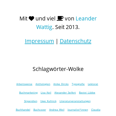
Mit
und viel
von
Leander
Wattig
. Seit 2013.
Impressum
|
Datenschutz
Schlagwörter-Wolke
Arbeitsweise
Anthologien
Anike Dircks
Typografie
Lektorat
Buchmarketing
Lisa Keil
Alexander Seifert
Bastei Lübbe
Stipendien
Uwe Kullnick
Literaturveranstaltungen
Buchhandel
Buchcover
Andrea Weil
Journalist*innen
Claudia