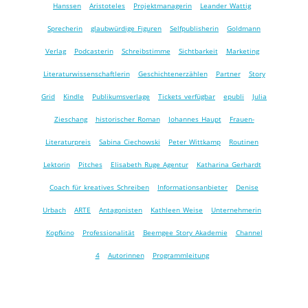
Hanssen
Aristoteles
Projektmanagerin
Leander Wattig
Sprecherin
glaubwürdige Figuren
Selfpublisherin
Goldmann
Verlag
Podcasterin
Schreibstimme
Sichtbarkeit
Marketing
Literaturwissenschaftlerin
Geschichtenerzählen
Partner
Story
Grid
Kindle
Publikumsverlage
Tickets verfügbar
epubli
Julia
Zieschang
historischer Roman
Johannes Haupt
Frauen-
Literaturpreis
Sabina Ciechowski
Peter Wittkamp
Routinen
Lektorin
Pitches
Elisabeth Ruge Agentur
Katharina Gerhardt
Coach für kreatives Schreiben
Informationsanbieter
Denise
Urbach
ARTE
Antagonisten
Kathleen Weise
Unternehmerin
Kopfkino
Professionalität
Beemgee Story Akademie
Channel
4
Autorinnen
Programmleitung