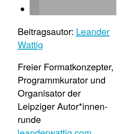
Beitragsautor:
Leander
Wattig
Freier Format­konzepter,
Programm­kurator und
Organisator der
Leipziger Autor*innen­
runde
leanderwattig.com