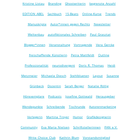
Kristine Listau
Branding
Ghostwriterin
begrenzte Anzahl
EDITION ABEL
Sachbuch
15-Beats
Online-Kurse
Trends
Manuskripte
Autor*innen gegen Rechts
Newsletter
Weltenbau
autofiktionales Schreiben
Paul Grasztat
Blogger*innen
Veranstaltung
Vortragende
Vera Gercke
freischaffende Künstlerin
Petra Mattfeldt
Outline
Professionalität
neurodivergent
Doris R. Thomas
Heidi
Metzmeier
Michaela Diesch
Stehlblueten
Layout
Susanne
Grünbeck
Dozentin
Sarah Berger
Natalie Röllig
Hörexemplare
Podcasts
Josefine Gottwald
Herausgeber
Wendepunkte
Schreibende
Tischrunde
Autorenmarketing
Verlegerin
Martina Troyer
Humor
Grafikdesignerin
Community
Eva Maria Nielsen
Schriftstellerinnen
PAN e.V.
Write Choice Club
Kathrin Blum
Vorstandsmitglied