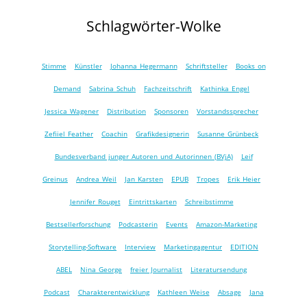
Schlagwörter-Wolke
Stimme
Künstler
Johanna Hegermann
Schriftsteller
Books on
Demand
Sabrina Schuh
Fachzeitschrift
Kathinka Engel
Jessica Wagener
Distribution
Sponsoren
Vorstandssprecher
Zefiiel Feather
Coachin
Grafikdesignerin
Susanne Grünbeck
Bundesverband junger Autoren und Autorinnen (BVjA)
Leif
Greinus
Andrea Weil
Jan Karsten
EPUB
Tropes
Erik Heier
Jennifer Rouget
Eintrittskarten
Schreibstimme
Bestsellerforschung
Podcasterin
Events
Amazon-Marketing
Storytelling-Software
Interview
Marketingagentur
EDITION
ABEL
Nina George
freier Journalist
Literatursendung
Podcast
Charakterentwicklung
Kathleen Weise
Absage
Jana