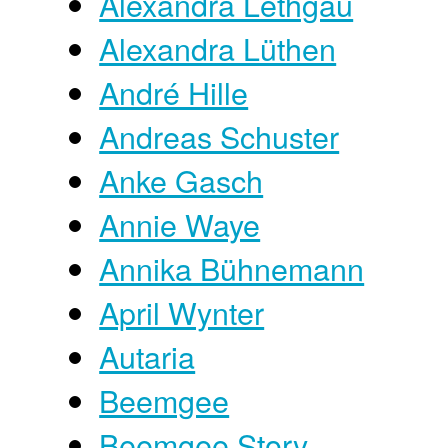
Alexandra Lethgau
Alexandra Lüthen
André Hille
Andreas Schuster
Anke Gasch
Annie Waye
Annika Bühnemann
April Wynter
Autaria
Beemgee
Beemgee Story