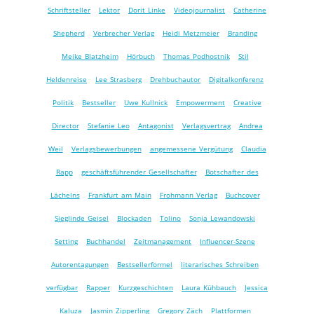
Schriftsteller
Lektor
Dorit Linke
Videojournalist
Catherine
Shepherd
Verbrecher Verlag
Heidi Metzmeier
Branding
Meike Blatzheim
Hörbuch
Thomas Podhostnik
Stil
Heldenreise
Lee Strasberg
Drehbuchautor
Digitalkonferenz
Politik
Bestseller
Uwe Kullnick
Empowerment
Creative
Director
Stefanie Leo
Antagonist
Verlagsvertrag
Andrea
Weil
Verlagsbewerbungen
angemessene Vergütung
Claudia
Rapp
geschäftsführender Gesellschafter
Botschafter des
Lächelns
Frankfurt am Main
Frohmann Verlag
Buchcover
Sieglinde Geisel
Blockaden
Tolino
Sonja Lewandowski
Setting
Buchhandel
Zeitmanagement
Influencer-Szene
Autorentagungen
Bestsellerformel
literarisches Schreiben
verfügbar
Rapper
Kurzgeschichten
Laura Kühbauch
Jessica
Kaluza
Jasmin Zipperling
Gregory Zäch
Plattformen