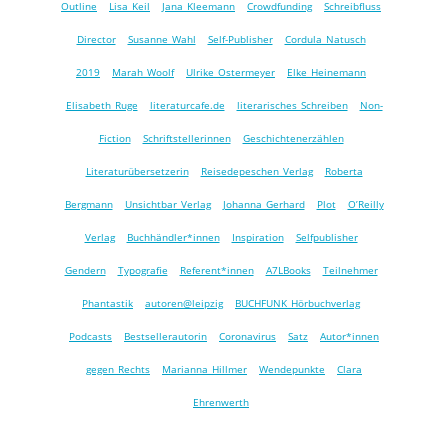
Outline
Lisa Keil
Jana Kleemann
Crowdfunding
Schreibfluss
Director
Susanne Wahl
Self-Publisher
Cordula Natusch
2019
Marah Woolf
Ulrike Ostermeyer
Elke Heinemann
Elisabeth Ruge
literaturcafe.de
literarisches Schreiben
Non-
Fiction
Schriftstellerinnen
Geschichtenerzählen
Literaturübersetzerin
Reisedepeschen Verlag
Roberta
Bergmann
Unsichtbar Verlag
Johanna Gerhard
Plot
O’Reilly
Verlag
Buchhändler*innen
Inspiration
Selfpublisher
Gendern
Typografie
Referent*innen
A7LBooks
Teilnehmer
Phantastik
autoren@leipzig
BUCHFUNK Hörbuchverlag
Podcasts
Bestsellerautorin
Coronavirus
Satz
Autor*innen
gegen Rechts
Marianna Hillmer
Wendepunkte
Clara
Ehrenwerth