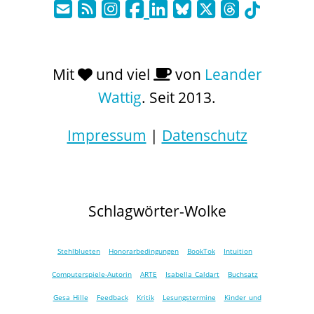
Mit
und viel
von
Leander
Wattig
. Seit 2013.
Impressum
|
Datenschutz
Schlagwörter-Wolke
Stehlblueten
Honorarbedingungen
BookTok
Intuition
Computerspiele-Autorin
ARTE
Isabella Caldart
Buchsatz
Gesa Hille
Feedback
Kritik
Lesungstermine
Kinder und