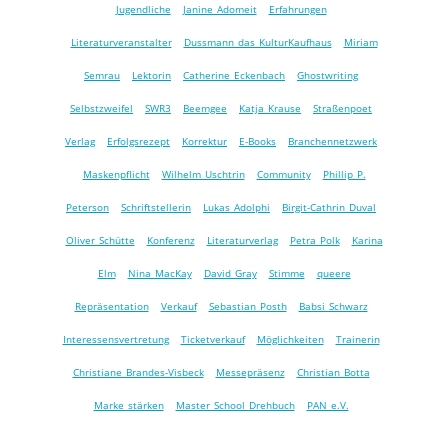
Jugendliche
Janine Adomeit
Erfahrungen
Literaturveranstalter
Dussmann das KulturKaufhaus
Miriam
Semrau
Lektorin
Catherine Eckenbach
Ghostwriting
Selbstzweifel
SWR3
Beemgee
Katja Krause
Straßenpoet
Verlag
Erfolgsrezept
Korrektur
E-Books
Branchennetzwerk
Maskenpflicht
Wilhelm Uschtrin
Community
Phillip P.
Peterson
Schriftstellerin
Lukas Adolphi
Birgit-Cathrin Duval
Oliver Schütte
Konferenz
Literaturverlag
Petra Polk
Karina
Elm
Nina MacKay
David Gray
Stimme
queere
Repräsentation
Verkauf
Sebastian Posth
Babsi Schwarz
Interessensvertretung
Ticketverkauf
Möglichkeiten
Trainerin
Christiane Brandes-Visbeck
Messepräsenz
Christian Botta
Marke stärken
Master School Drehbuch
PAN e.V.